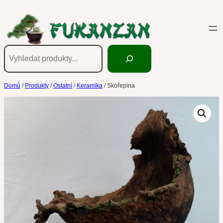
Přeskočit
na
obsah
Hledání
Domů
/
Produkty
/
Ostatní
/
Keramika
/ Skořepina