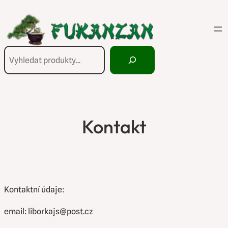
Přeskočit
na
obsah
Hledání
Kontakt
Kontaktní údaje:
email: liborkajs@post.cz