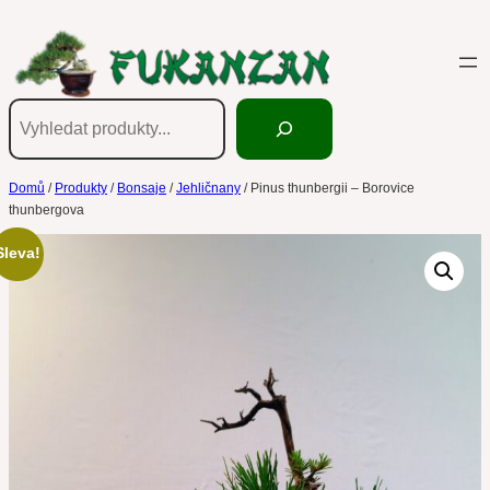
Přeskočit
na
obsah
Hledání
Domů
/
Produkty
/
Bonsaje
/
Jehličnany
/ Pinus thunbergii – Borovice
thunbergova
Sleva!