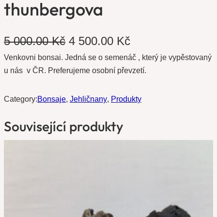
thunbergova
P
A
5 000.00
Kč
4 500.00
Kč
Venkovni bonsai. Jedná se o semenáč , který je vypěstovaný
ů
k
u nás v ČR. Preferujeme osobní převzetí.
v
t
o
u
Category:
Bonsaje
, 
Jehličnany
, 
Produkty
d
á
Související produkty
n
l
í
n
c
í
e
c
n
e