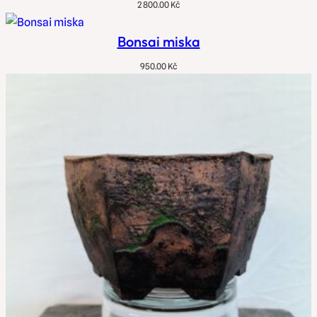
2 800.00
Kč
Bonsai miska
950.00
Kč