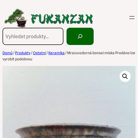
Přeskočit
na
obsah
Hledání
Domů
/
Produkty
/
Ostatní
/
Keramika
/ Mrazuvzdorná bonsai miska Prodáno lze
vyrobit podobnou