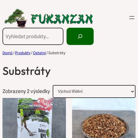
Přeskočit
na
obsah
Hledání
Domů
/
Produkty
/
Ostatní
/ Substráty
Substráty
Zobrazeny 2 výsledky